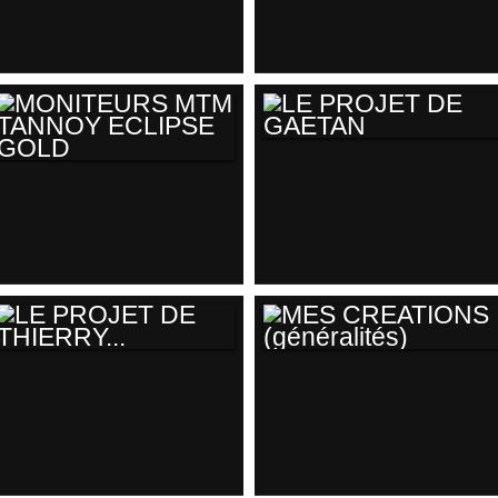
PROJET "ULTIMUS"
(EN COURS)
LE PROJET DE
JEAN-CLAUDE
__________________________
SEAS W22NY003 &
BEYMA TPL150
LE PROJET DE
MONITEURS MTM
GAETAN
TANNOY ECLIPSE
GOLD
LE PROJET DE
MES CREATIONS
THIERRY...
(GÉNÉRALITÉS)