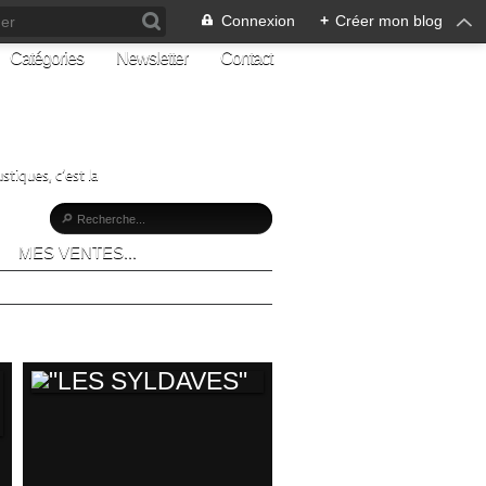
Connexion
+
Créer mon blog
Catégories
Newsletter
Contact
stiques, c’est la
MES VENTES...
"LES SYLDAVES"