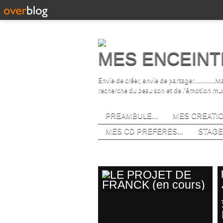
MES ENCEINT
Envie de créer, envie de partager.............
recherche du beau son et de l’émotion musical
PREAMBULE...
MES CREATIO
MES CD PREFERES...
STAGE
mes creations
LE PROJET DE