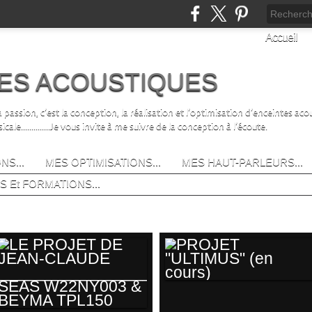
Accueil
ES ACOUSTIQUES
.Ma passion, c’est la conception, la réalisation et l’optimisation d’enceintes acou
e..............Je vous invite à me suivre de la conception à l’écoute.
NS...
MES OPTIMISATIONS...
MES HAUT-PARLEURS...
S Et FORMATIONS...