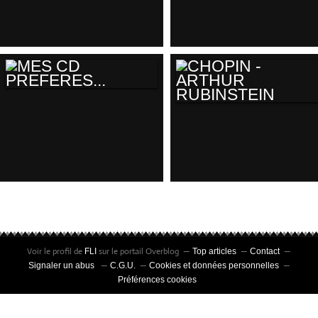
CD TEST
CD FADO-
"NOUVELLE REVUE
DU SON"
MES CD
CHOPIN - ARTHUR
PREFERES...
RUBINSTEIN
Voir le profil de
sur le portail Overblog
FLI
Top articles
Contact
Signaler un abus
C.G.U.
Cookies et données personnelles
Préférences cookies