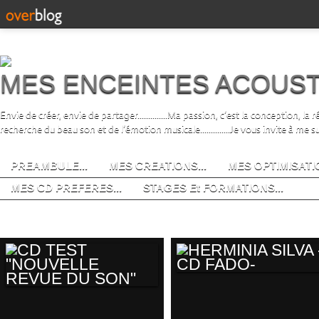
MES ENCEINTES ACOUS
Envie de créer, envie de partager..............Ma passion, c’est la conception, la
recherche du beau son et de l’émotion musicale..............Je vous invite à me s
PREAMBULE...
MES CREATIONS...
MES OPTIMISATIO
MES CD PREFERES...
STAGES Et FORMATIONS...
mes cd preferes
HERMINIA SILVA -