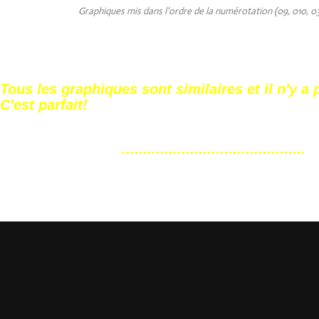
Graphiques mis dans l'ordre de la numérotation (09, 010, 0
Tous les graphiques sont similaires et il n'y a 
C'est parfait!
...........................................