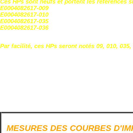
Ces HPs sont neufs et portent les références s
E0004082617-009
E0004082617-010
E0004082617-035
E0004082617-036
Par facilité, ces HPs seront notés 09, 010, 035,
MESURES DES COUR
BES D'I