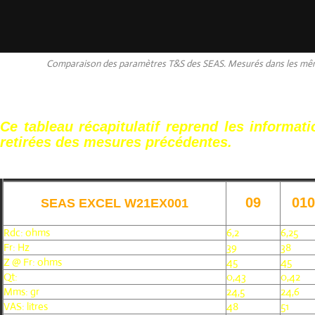
Comparaison des paramètres T&S des SEAS. Mesurés dans les mêm
Ce tableau récapitulatif reprend les informati
retirées des mesures précédentes.
09
01
SEAS EXCEL W21EX001
Rdc: ohms
6,2
6,25
Fr: Hz
39
38
Z @ Fr: ohms
45
45
Qt:
0,43
0,42
Mms: gr
24,5
24,6
VAS: litres
48
51