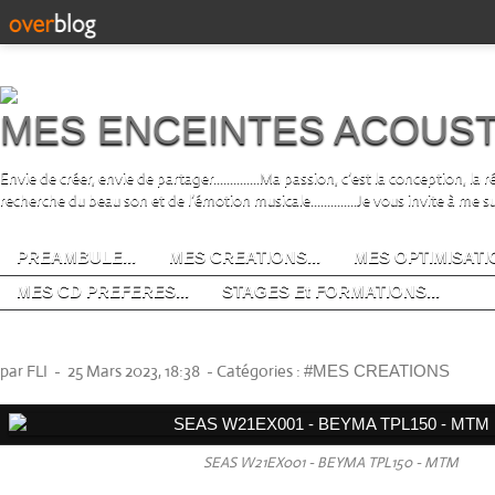
MES ENCEINTES ACOUS
Envie de créer, envie de partager..............Ma passion, c’est la conception, la
recherche du beau son et de l’émotion musicale..............Je vous invite à me s
PREAMBULE...
MES CREATIONS...
MES OPTIMISATIO
MES CD PREFERES...
STAGES Et FORMATIONS...
PROJET "ULTIMUS" (en cours)
par FLI
-
25 Mars 2023, 18:38
-
Catégories :
#MES CREATIONS
SEAS W21EX001 - BEYMA TPL150 - MTM