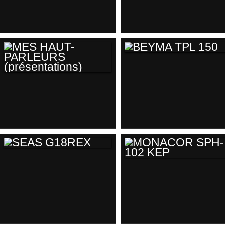
BEYMA TPL150 -
TPL75
(COMPARATIF...
BEYMA TPL 150
MES HAUT-
PARLEURS
(PRÉSENTATIONS)
SEAS G18REX
MONACOR SPH-102
KEP