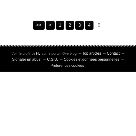
<<
<
1
2
3
4
5
Voir le profil de
sur le portail Overblog
FLI
Top articles
Contact
Signaler un abus
C.G.U.
Cookies et données personnelles
Préférences cookies