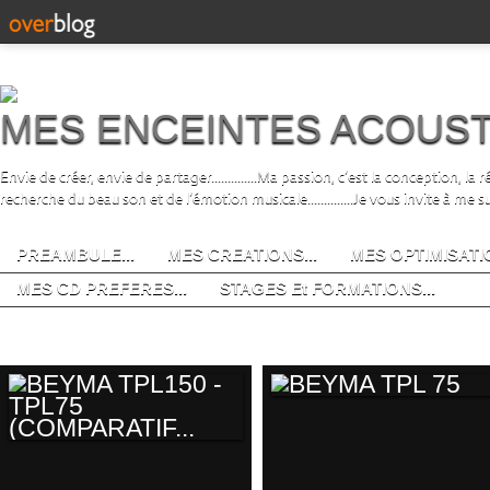
MES ENCEINTES ACOUS
Envie de créer, envie de partager..............Ma passion, c’est la conception, la
recherche du beau son et de l’émotion musicale..............Je vous invite à me s
PREAMBULE...
MES CREATIONS...
MES OPTIMISATIO
MES CD PREFERES...
STAGES Et FORMATIONS...
mes haut-parleurs
BEYMA TPL 75