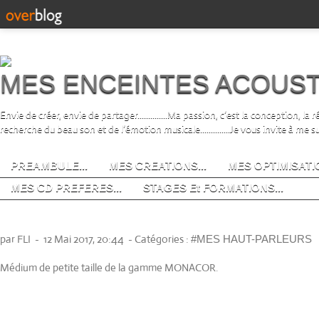
MES ENCEINTES ACOUS
Envie de créer, envie de partager..............Ma passion, c’est la conception, la
recherche du beau son et de l’émotion musicale..............Je vous invite à me s
PREAMBULE...
MES CREATIONS...
MES OPTIMISATIO
MES CD PREFERES...
STAGES Et FORMATIONS...
MONACOR SPH-102 KEP
par FLI
-
12 Mai 2017, 20:44
-
Catégories :
#MES HAUT-PARLEURS
Médium de petite taille de la gamme MONACOR.