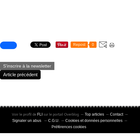
Partager cet article
Repost
0
S'inscrire à la newsletter
Article précédent
Voir le profil de
sur le portail Overblog
FLI
Top articles
Contact
Signaler un abus
C.G.U.
Cookies et données personnelles
Préférences cookies