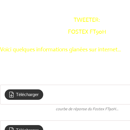
TWEETER:
FOSTEX FT90H
Voici quelques informations glanées sur internet...
Télécharger
Courbe de reponse en frequence tweeter F
courbe de réponse du Fostex FT90H...