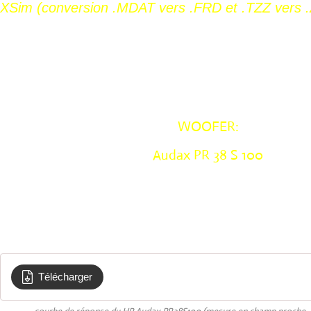
XSim (conversion .MDAT vers .FRD et .TZZ vers 
WOOFER:
Audax PR 38 S 100
Télécharger
Courbe de reponse en frequence AUDAX g