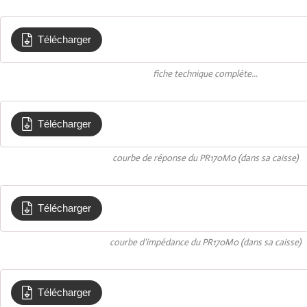
Télécharger
PR170M0-8
fiche technique complète...
Télécharger
Courbe de reponse en frequence AUDAX 
courbe de réponse du PR170M0 (dans sa caisse)
Télécharger
Impedance AUDAX Medium PR 17 MO
courbe d'impédance du PR170M0 (dans sa caisse)
Télécharger
MEDIUM PR17MO