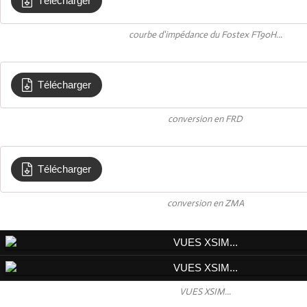
Télécharger
Impedance Tweeter FOSTEX
courbe d'impédance du Fostex FT90H...
Télécharger
fostex
conversion en FRD
Télécharger
fostex
conversion en ZMA
VUES XSIM...