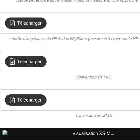
courbe de réponse du HP Audax PR38S100 (mesure en champ proche, H
Télécharger
Impedance AUDAX grave
courbe d'impédance du HP Audax PR38S100 (mesure effectuée sur le HP 
Télécharger
woofer
conversion en .FRD
Télécharger
woofer
conversion en .ZMA