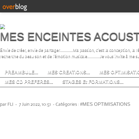
MES ENCEINTES ACOUS
Envie de créer, envie de partager..............Ma passion, c’est la conception, la
recherche du beau son et de l’émotion musicale..............Je vous invite à me s
PREAMBULE...
MES CREATIONS...
MES OPTIMISATIO
MES CD PREFERES...
STAGES Et FORMATIONS...
LE PROJET DE JOEL
par FLI
-
7 Juin 2022, 10:51
-
Catégories :
#MES OPTIMISATIONS