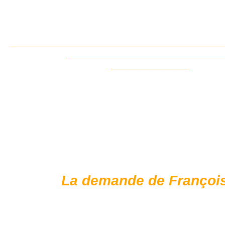
___________________________________
__________________________
_____________
La demande de François