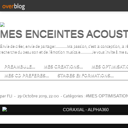
MES ENCEINTES ACOUS
Envie de créer, envie de partager..............Ma passion, c’est la conception, la
recherche du beau son et de l’émotion musicale..............Je vous invite à me s
PREAMBULE...
MES CREATIONS...
MES OPTIMISATIO
MES CD PREFERES...
STAGES Et FORMATIONS...
CORAXIAL - ALPHA360
par FLI
-
29 Octobre 2019, 22:00
-
Catégories :
#MES OPTIMISATIO