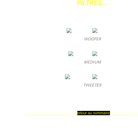
FILTRES...
WOOFER
MEDIUM
TWEETER
________________________
retour au sommaire
_____________