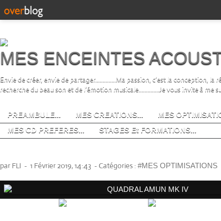
MES ENCEINTES ACOUS
Envie de créer, envie de partager..............Ma passion, c’est la conception, la
recherche du beau son et de l’émotion musicale..............Je vous invite à me s
PREAMBULE...
MES CREATIONS...
MES OPTIMISATIO
MES CD PREFERES...
STAGES Et FORMATIONS...
QUADRAL AMUN MK IV
par FLI
-
1 Février 2019, 14:43
-
Catégories :
#MES OPTIMISATIONS