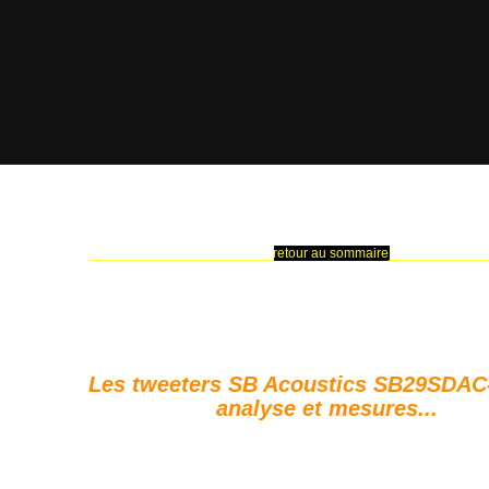
________________________
retour au sommaire
_____________
Les tweeters SB Acoustics SB29SDAC
analyse et mesures...