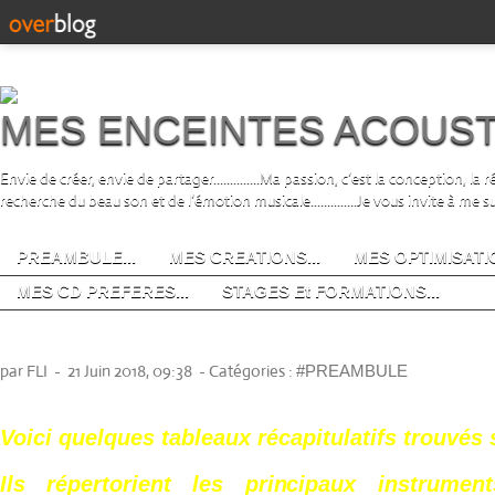
MES ENCEINTES ACOUS
Envie de créer, envie de partager..............Ma passion, c’est la conception, la
recherche du beau son et de l’émotion musicale..............Je vous invite à me s
PREAMBULE...
MES CREATIONS...
MES OPTIMISATIO
MES CD PREFERES...
STAGES Et FORMATIONS...
LES INSTRUMENTS ACOUSTIQUES...
par FLI
-
21 Juin 2018, 09:38
-
Catégories :
#PREAMBULE
Voici quelques tableaux récapitulatifs trouvés s
Ils répertorient les principaux instrume