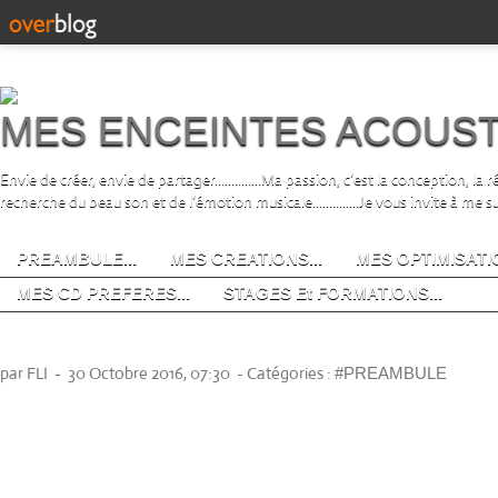
MES ENCEINTES ACOUS
Envie de créer, envie de partager..............Ma passion, c’est la conception, la
recherche du beau son et de l’émotion musicale..............Je vous invite à me s
PREAMBULE...
MES CREATIONS...
MES OPTIMISATIO
MES CD PREFERES...
STAGES Et FORMATIONS...
QUI SUIS-JE ?
par FLI
-
30 Octobre 2016, 07:30
-
Catégories :
#PREAMBULE