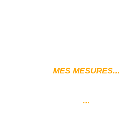
________________________________
MES MESURES...
...