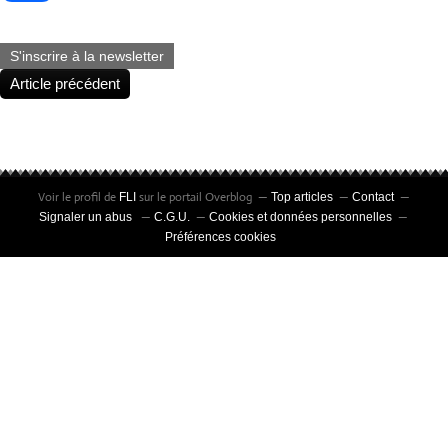
S'inscrire à la newsletter
Article précédent
Voir le profil de
sur le portail Overblog
FLI
Top articles
Contact
Signaler un abus
C.G.U.
Cookies et données personnelles
Préférences cookies