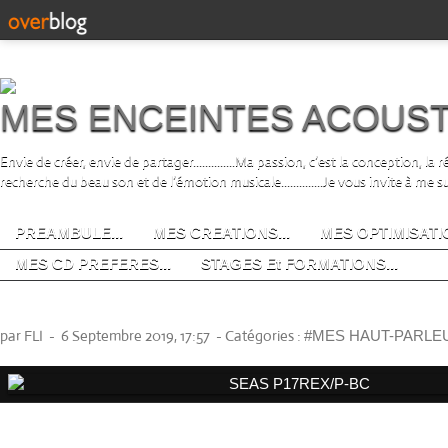
MES ENCEINTES ACOUS
Envie de créer, envie de partager..............Ma passion, c’est la conception, la
recherche du beau son et de l’émotion musicale..............Je vous invite à me s
PREAMBULE...
MES CREATIONS...
MES OPTIMISATIO
MES CD PREFERES...
STAGES Et FORMATIONS...
SEAS P17REX/P-BC
par FLI
-
6 Septembre 2019, 17:57
-
Catégories :
#MES HAUT-PARLE